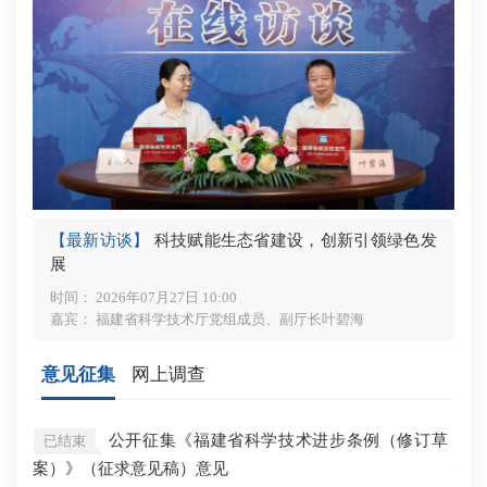
【最新访谈】
科技赋能生态省建设，创新引领绿色发
展
时间： 2026年07月27日 10:00
嘉宾： 福建省科学技术厅党组成员、副厅长叶碧海
意见征集
网上调查
公开征集《福建省科学技术进步条例（修订草
已结束
已
案）》（征求意见稿）意见
已