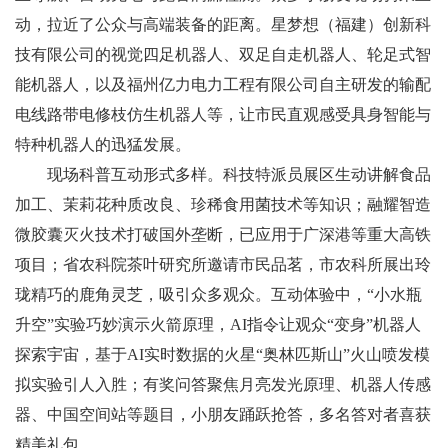
动，拉近了公众与高端装备的距离。星梦想（福建）创新科
技有限公司的视觉四足机器人、双足自走机器人、轮足式智
能机器人，以及福州亿力电力工程有限公司自主研发的输配
电线路带电修枝仿生机器人等，让市民直观感受具身智能与
特种机器人的迅猛发展。
现场科普互动形式多样。科技特派员展区生动讲解食品
加工、茉莉花种质改良、珍稀食用菌技术等知识；融耀智造
微胶囊灭火技术打破国外垄断，已应用于广深港等重大高铁
项目；省农科院茶叶研究所邀请市民品茗，市农科所展出玲
珑精巧的鹿角灵芝，吸引众多观众。互动体验中，“小水瓶
升空”实验巧妙演示火箭原理，AI指令让观众“变身”机器人
探索宇宙，基于AI实时数据的火星“奥林匹斯山”火山喷发模
拟实验引人入胜；有奖问答聚焦月亮发光原理、机器人传感
器、中国空间站等题目，小朋友踊跃抢答，多名答对者喜获
精美礼包。